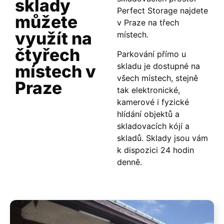
sklady
Perfect Storage najdete
můžete
v Praze na třech
využít na
místech.
čtyřech
Parkování přímo u
skladu je dostupné na
místech v
všech místech, stejně
Praze
tak elektronické,
kamerové i fyzické
hlídání objektů a
skladovacích kójí a
skladů. Sklady jsou vám
k dispozici 24 hodin
denně.