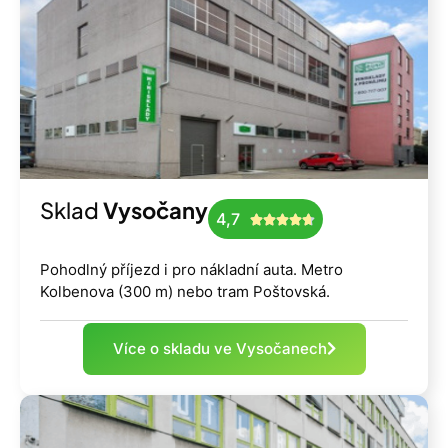
Sklad
Vysočany
4,7





Pohodlný příjezd i pro nákladní auta. Metro
Kolbenova (300 m) nebo tram Poštovská.
Více o skladu ve Vysočanech