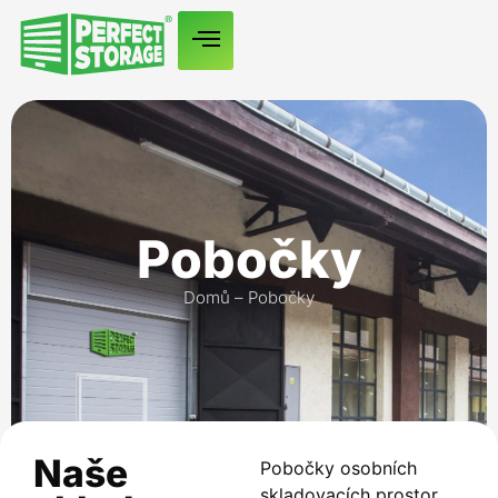
Pobočky
Domů
–
Pobočky
Naše
Pobočky osobních
skladovacích prostor