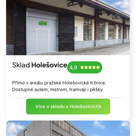
Sklad
Holešovice
4,9





Přímo v areálu pražské Holešovické tržnice.
Dostupné autem, metrem, tramvají i pěšky.
Více o skladu v Holešovicích