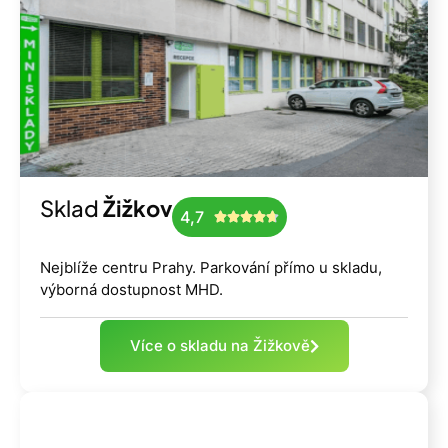
Sklad
Žižkov
4,7





Nejblíže centru Prahy. Parkování přímo u skladu,
výborná dostupnost MHD.
Více o skladu na Žižkově