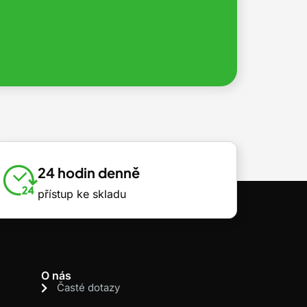
24 hodin denně
přístup ke skladu
O nás
Časté dotazy