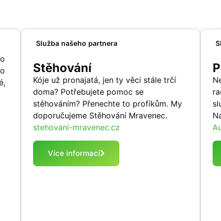
Služba našeho partnera
S
ho
Stěhování
P
bo
Kóje už pronajatá, jen ty věci stále trčí
Ne
é,
doma? Potřebujete pomoc se
ra
stěhováním? Přenechte to profíkům. My
sl
doporučujeme Stěhování Mravenec.
Na
stehovani-mravenec.cz
Au
Více informací