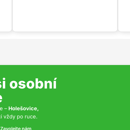
i osobní
e
ze –
Holešovice,
i vždy po ruce.
Zavolejte nám