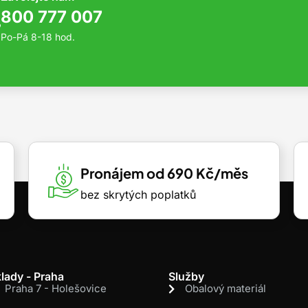
800 777 007
Po-Pá 8-18 hod.
Pronájem od 690 Kč/měs
bez skrytých poplatků
lady - Praha
Služby
Praha 7 - Holešovice
Obalový materiál