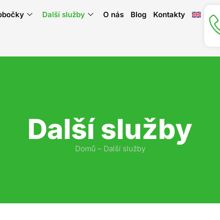
obočky
Další služby
O nás
Blog
Kontakty
Další služby
Domů
–
Další služby