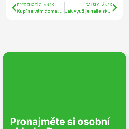
PŘEDCHOZÍ ČLÁNEK
DALŠÍ ČLÁNEK
Kupí se vám doma věci a nevíte kam s nimi?
Jak využije naše sklady firma nebo živnostník?
Pronajměte si osobní