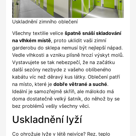
Uskladnění zimního oblečení
Všechny textilie velice
špatně snáší skladování
na vlhkém místě
, proto uklidit vaši zimní
garderobu do sklepa nemusí být nejlepší nápad.
Vedle vlhkosti a vzniku plísně hrozí výskyt molů.
Vystavujete se tak nebezpečí, že na začátku
další sezóny nezbyde z vašeho oblíbeného
kabátu víc než děravý kus látky. Oblečení patří
na místo, které je
dobře větrané a suché
.
Ideální je samozřejmě skříň, ale málokdo má
doma dostatečně velký šatník, do něhož by se
bez problémů vešly všechny věci.
Uskladnění lyží
Co ohrožuje lyže v létě nejvíce? Rez, teplo