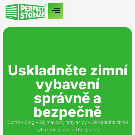
Uskladněte zimní
vybavení
správně a
bezpečně
Domů
–
Blog
–
Zajímavosti, rady a tipy
–
Uskladněte zimní
vybavení správně a bezpečně