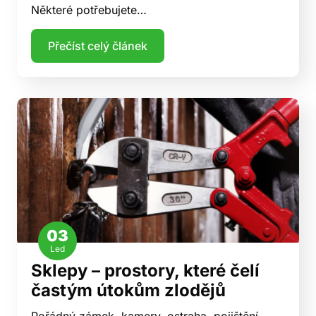
Některé potřebujete…
Přečíst celý článek
03
Led
Sklepy – prostory, které čelí
častým útokům zlodějů
Pořádný zámek, kamery, ostraha, pojištění —