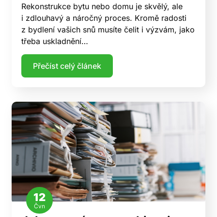
Rekonstrukce bytu nebo domu je skvělý, ale
i zdlouhavý a náročný proces. Kromě radosti
z bydlení vašich snů musíte čelit i výzvám, jako
třeba uskladnění…
Přečíst celý článek
12
Čvn