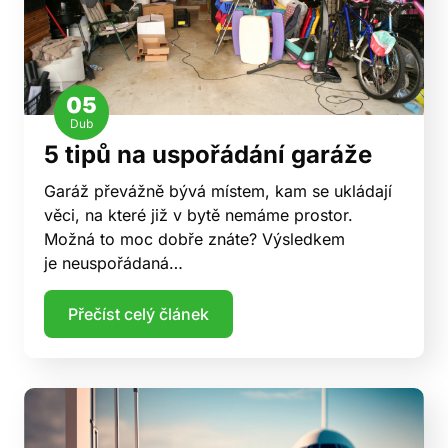
05
Dub
5 tipů na uspořádání garáže
Garáž převážně bývá místem, kam se ukládají
věci, na které již v bytě nemáme prostor.
Možná to moc dobře znáte? Výsledkem
je neuspořádaná…
Přečíst celý článek