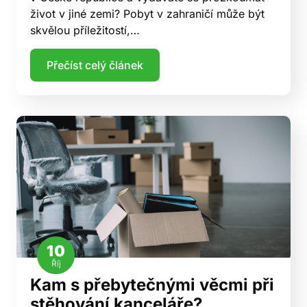
život v jiné zemi? Pobyt v zahraničí může být
skvělou příležitostí,…
Přečíst celý článek
10
Říj
Kam s přebytečnými věcmi při
stěhování kanceláře?