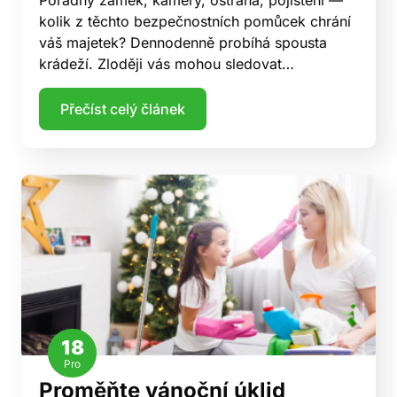
kolik z těchto bezpečnostních pomůcek chrání
váš majetek? Dennodenně probíhá spousta
krádeží. Zloději vás mohou sledovat…
Přečíst celý článek
18
Pro
Proměňte vánoční úklid