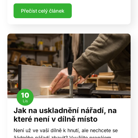
Přečíst celý článek
10
Lis
Jak na uskladnění nářadí, na
které není v dílně místo
Není už ve vaší dílně k hnutí, ale nechcete se
žádného nářadí zbavit? Využijte pronájem