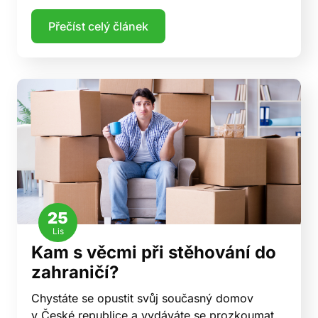
Přečíst celý článek
25
Lis
Kam s věcmi při stěhování do
zahraničí?
Chystáte se opustit svůj současný domov
v České republice a vydáváte se prozkoumat